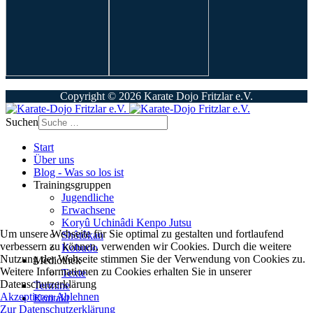
Copyright © 2026 Karate Dojo Fritzlar e.V.
Suchen
Start
Über uns
Blog - Was so los ist
Trainingsgruppen
Jugendliche
Erwachsene
Koryû Uchinâdi Kenpo Jutsu
Um unsere Webseite für Sie optimal zu gestalten und fortlaufend
Shôtôkan
verbessern zu können, verwenden wir Cookies. Durch die weitere
Kobudo
Nutzung der Webseite stimmen Sie der Verwendung von Cookies zu.
Mediothek
Weitere Informationen zu Cookies erhalten Sie in unserer
Texte
Datenschutzerklärung
Termine
Akzeptieren
Ablehnen
Kontakt
Zur Datenschutzerklärung