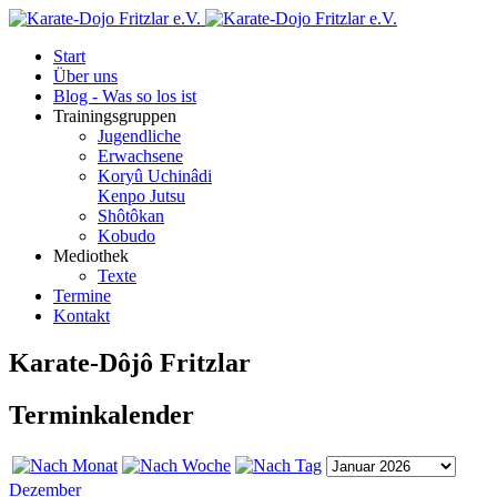
Start
Über uns
Blog - Was so los ist
Trainingsgruppen
Jugendliche
Erwachsene
Koryû Uchinâdi
Kenpo Jutsu
Shôtôkan
Kobudo
Mediothek
Texte
Termine
Kontakt
Karate-Dôjô Fritzlar
Terminkalender
Dezember