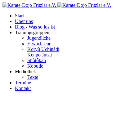
Start
Über uns
Blog - Was so los ist
Trainingsgruppen
Jugendliche
Erwachsene
Koryû Uchinâdi
Kenpo Jutsu
Shôtôkan
Kobudo
Mediothek
Texte
Termine
Kontakt