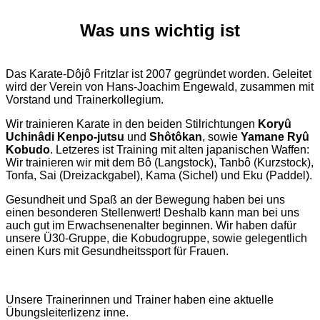
Was uns wichtig ist
Das Karate-Dôjô Fritzlar ist 2007 gegründet worden. Geleitet
wird der Verein von Hans-Joachim Engewald, zusammen mit
Vorstand und Trainerkollegium.
Wir trainieren Karate in den beiden Stilrichtungen
Koryû
Uchinâdi Kenpo-jutsu
und
Shôtôkan
, sowie
Yamane Ryû
Kobudo
. Letzeres ist Training mit alten japanischen Waffen:
Wir trainieren wir mit dem Bô (Langstock), Tanbô (Kurzstock),
Tonfa, Sai (Dreizackgabel), Kama (Sichel) und Eku (Paddel).
Gesundheit und Spaß an der Bewegung haben bei uns
einen besonderen Stellenwert! Deshalb kann man bei uns
auch gut im Erwachsenenalter beginnen. Wir haben dafür
unsere Ü30-Gruppe, die Kobudogruppe, sowie gelegentlich
einen Kurs mit Gesundheitssport für Frauen.
Unsere Trainerinnen und Trainer haben eine aktuelle
Übungsleiterlizenz inne.