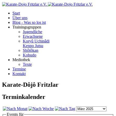
Start
Über uns
Blog - Was so los ist
Trainingsgruppen
Jugendliche
Erwachsene
Koryû Uchinâdi
Kenpo Jutsu
Shôtôkan
Kobudo
Mediothek
Texte
Termine
Kontakt
Karate-Dôjô Fritzlar
Terminkalender
Events für