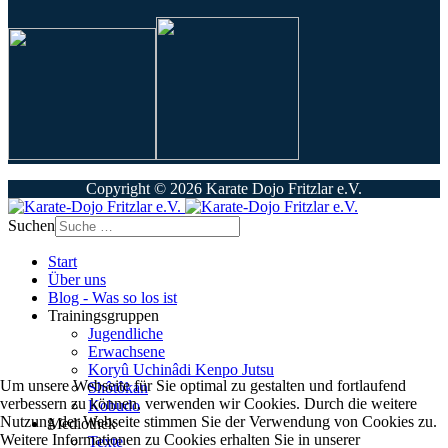
Copyright © 2026 Karate Dojo Fritzlar e.V.
Suchen
Start
Über uns
Blog - Was so los ist
Trainingsgruppen
Jugendliche
Erwachsene
Koryû Uchinâdi Kenpo Jutsu
Um unsere Webseite für Sie optimal zu gestalten und fortlaufend
Shôtôkan
verbessern zu können, verwenden wir Cookies. Durch die weitere
Kobudo
Nutzung der Webseite stimmen Sie der Verwendung von Cookies zu.
Mediothek
Weitere Informationen zu Cookies erhalten Sie in unserer
Texte