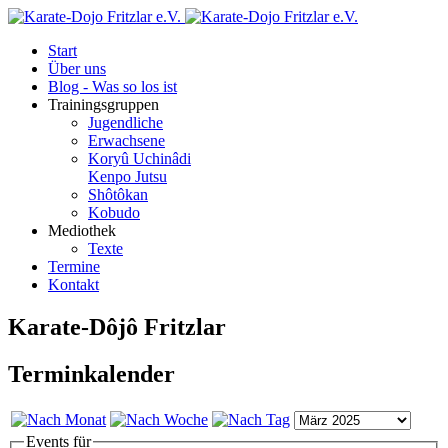
Start
Über uns
Blog - Was so los ist
Trainingsgruppen
Jugendliche
Erwachsene
Koryû Uchinâdi
Kenpo Jutsu
Shôtôkan
Kobudo
Mediothek
Texte
Termine
Kontakt
Karate-Dôjô Fritzlar
Terminkalender
Events für