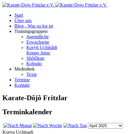
Start
Über uns
Blog - Was so los ist
Trainingsgruppen
Jugendliche
Erwachsene
Koryû Uchinâdi
Kenpo Jutsu
Shôtôkan
Kobudo
Mediothek
Texte
Termine
Kontakt
Karate-Dôjô Fritzlar
Terminkalender
Koryu Uchinadi