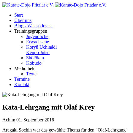
Start
Über uns
Blog - Was so los ist
Trainingsgruppen
Jugendliche
Erwachsene
Koryû Uchinâdi
Kenpo Jutsu
Shôtôkan
Kobudo
Mediothek
Texte
Termine
Kontakt
Kata-Lehrgang mit Olaf Krey
Achim
01. September 2016
Aragaki Sochin war das gewählte Thema für den "Olaf-Lehrgang"