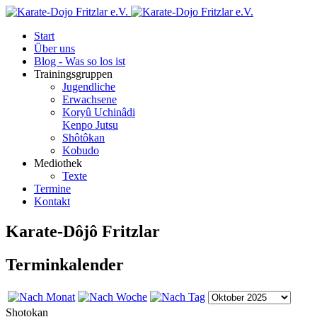
Start
Über uns
Blog - Was so los ist
Trainingsgruppen
Jugendliche
Erwachsene
Koryû Uchinâdi
Kenpo Jutsu
Shôtôkan
Kobudo
Mediothek
Texte
Termine
Kontakt
Karate-Dôjô Fritzlar
Terminkalender
Shotokan