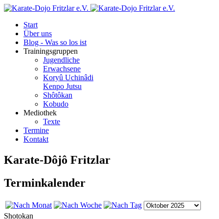
Start
Über uns
Blog - Was so los ist
Trainingsgruppen
Jugendliche
Erwachsene
Koryû Uchinâdi
Kenpo Jutsu
Shôtôkan
Kobudo
Mediothek
Texte
Termine
Kontakt
Karate-Dôjô Fritzlar
Terminkalender
Shotokan