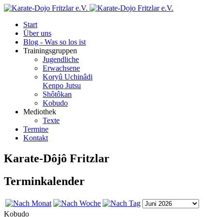
Start
Über uns
Blog - Was so los ist
Trainingsgruppen
Jugendliche
Erwachsene
Koryû Uchinâdi
Kenpo Jutsu
Shôtôkan
Kobudo
Mediothek
Texte
Termine
Kontakt
Karate-Dôjô Fritzlar
Terminkalender
Kobudo