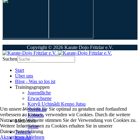
Copyright © 2026 Karate Dojo Fritzlar e.V.
Suchen
Start
Über uns
Blog - Was so los ist
Trainingsgruppen
Jugendliche
Erwachsene
Koryû Uchinâdi Kenpo Jutsu
Um unsere Webseite für Sie optimal zu gestalten und fortlaufend
Shôtôkan
verbessern zu können, verwenden wir Cookies. Durch die weitere
Kobudo
Nutzung der Webseite stimmen Sie der Verwendung von Cookies zu.
Mediothek
Weitere Informationen zu Cookies erhalten Sie in unserer
Texte
Datenschutzerklärung
Termine
Akzeptieren
Ablehnen
Kontakt