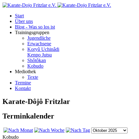
Start
Über uns
Blog - Was so los ist
Trainingsgruppen
Jugendliche
Erwachsene
Koryû Uchinâdi
Kenpo Jutsu
Shôtôkan
Kobudo
Mediothek
Texte
Termine
Kontakt
Karate-Dôjô Fritzlar
Terminkalender
Kobudo