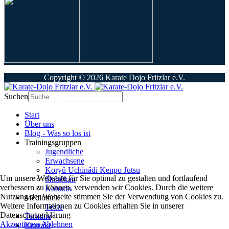
Copyright © 2026 Karate Dojo Fritzlar e.V.
Suchen
Start
Über uns
Blog - Was so los ist
Trainingsgruppen
Jugendliche
Erwachsene
Koryû Uchinâdi Kenpo Jutsu
Um unsere Webseite für Sie optimal zu gestalten und fortlaufend
Shôtôkan
verbessern zu können, verwenden wir Cookies. Durch die weitere
Kobudo
Nutzung der Webseite stimmen Sie der Verwendung von Cookies zu.
Mediothek
Weitere Informationen zu Cookies erhalten Sie in unserer
Texte
Datenschutzerklärung
Termine
Akzeptieren
Ablehnen
Kontakt